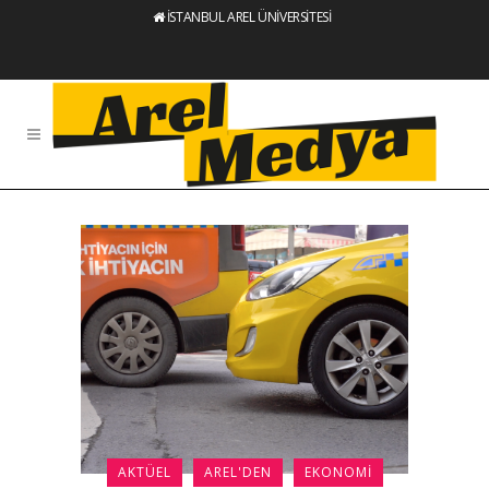
İSTANBUL AREL ÜNİVERSİTESİ
AKTÜEL
AREL'DEN
EKONOMI