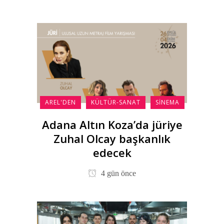
AREL'DEN
KÜLTÜR-SANAT
SINEMA
Adana Altın Koza’da jüriye
Zuhal Olcay başkanlık
edecek
4 gün önce