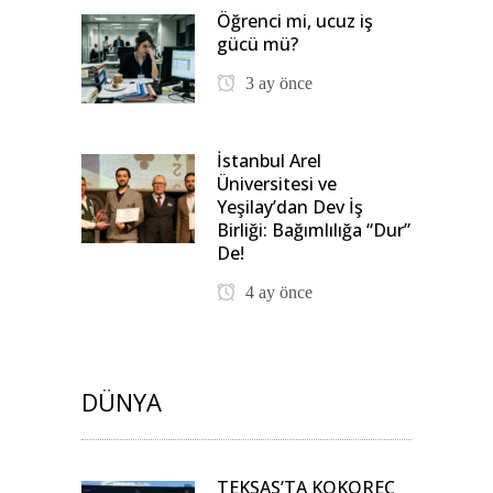
Öğrenci mi, ucuz iş
gücü mü?
3 ay önce
İstanbul Arel
Üniversitesi ve
Yeşilay’dan Dev İş
Birliği: Bağımlılığa “Dur”
De!
4 ay önce
DÜNYA
TEKSAS’TA KOKOREÇ