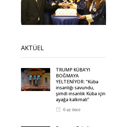
AKTÜEL
TRUMP KÜBA’YI
BOĞMAYA
YELTENİYOR: “Küba
insanlığı savundu,
şimdi insanlık Küba için
ayağa kalkmalı”
6 ay önce