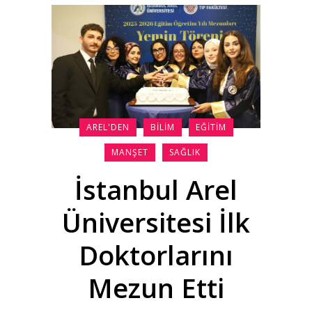
AREL'DEN
BILIM
EĞITIM
MANŞET
SAĞLIK
İstanbul Arel
Üniversitesi İlk
Doktorlarını
Mezun Etti