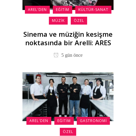
AREL'DEN
EĞITIM
KÜLTÜR-SANAT
MÜZIK
ÖZEL
Sinema ve müziğin kesişme
noktasında bir Arelli: ARES
5 gün önce
AREL'DEN
EĞITIM
GASTRONOMI
ÖZEL