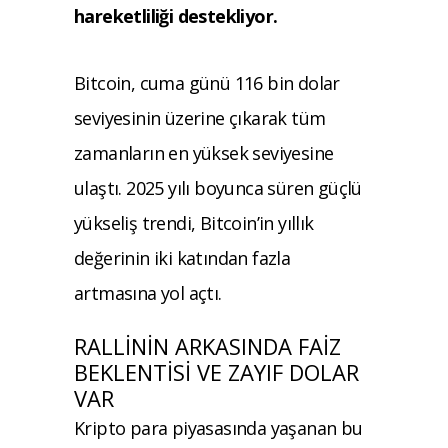
hareketliliği destekliyor.
Bitcoin
, cuma günü 116 bin dolar
seviyesinin üzerine ç
ıkarak t
üm
zamanlar
ın en y
üksek seviyesine
ula
ştı. 2025 yılı boyunca s
üren güçlü
yükseli
ş trendi,
Bitcoin’in
yıllık
değerinin iki katından fazla
artmasına yol a
çt
ı.
RALLİNİN ARKASINDA FAİZ
BEKLENTİSİ VE ZAYIF DOLAR
VAR
Kripto para piyasasında yaşanan bu