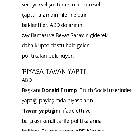
sert y
ükseli
şin temelinde, k
üresel
çapta faiz indirimlerine dair
beklentiler, ABD dolar
ının
zayıflaması ve Beyaz Saray’ın giderek
daha kripto dostu hale gelen
politikaları bulunuyor.
‘
PİYASA TAVAN YAPTI
‘
ABD
Başkanı
Donald
Trump
,
Truth
Social
üzerinde
yapt
ığı paylaşımda piyasaların
“
tavan yaptığını
” ifade etti ve
bu
ç
ıkışı kendi tarife politikalarına
bağladı.
Trump
ayrıca, ABD Merkez