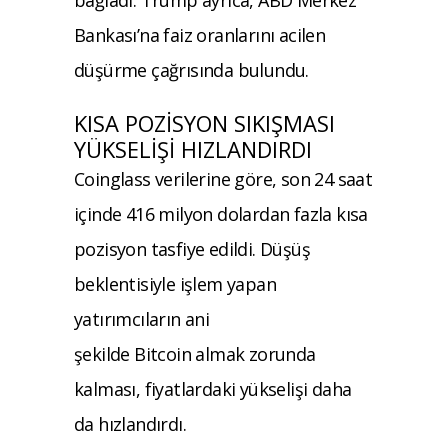
Bankası’na faiz oranlarını acilen
d
ü
ş
ürme ça
ğrısında bulundu.
KISA POZİSYON SIKIŞMASI
Y
ÜKSEL
İŞİ HIZLANDIRDI
Coinglass
verilerine g
öre, son 24 saat
içinde 416 milyon dolardan fazla k
ısa
pozisyon tasfiye edildi. D
ü
ş
ü
ş
beklentisiyle işlem yapan
yatırımcıların ani
şekilde
Bitcoin
almak zorunda
kalması, fiyatlardaki y
ükseli
şi daha
da hızlandırdı.