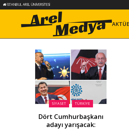
İSTANBUL AREL ÜNİVERSİTESİ
AKTÜ
SIYASET
TÜRKIYE
Dört Cumhurbaşkanı
adayı yarışacak: