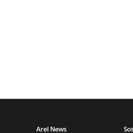
Arel News
So