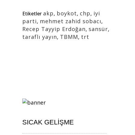
akp
,
boykot
,
chp
,
iyi
Etiketler
parti
,
mehmet zahid sobacı
,
Recep Tayyip Erdoğan
,
sansür
,
taraflı yayın
,
TBMM
,
trt
SICAK GELIŞME