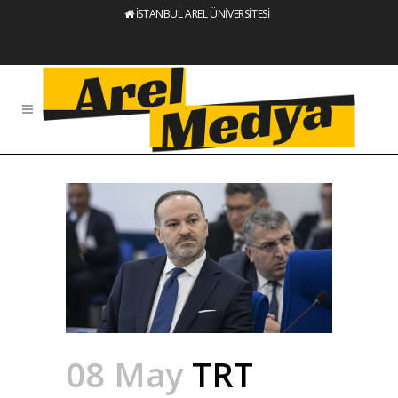
İSTANBUL AREL ÜNİVERSİTESİ
08 May
TRT