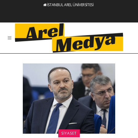
İSTANBUL AREL ÜNİVERSİTESİ
SIYASET