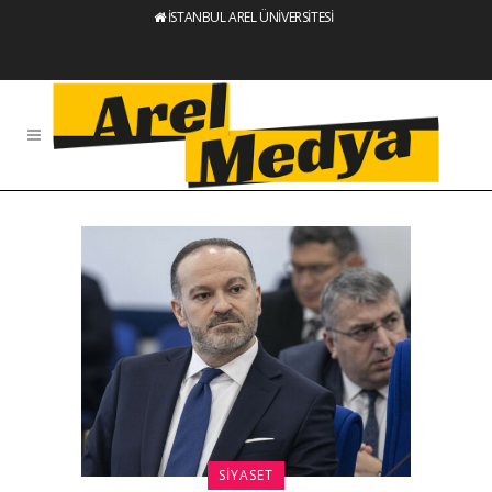
İSTANBUL AREL ÜNİVERSİTESİ
SIYASET