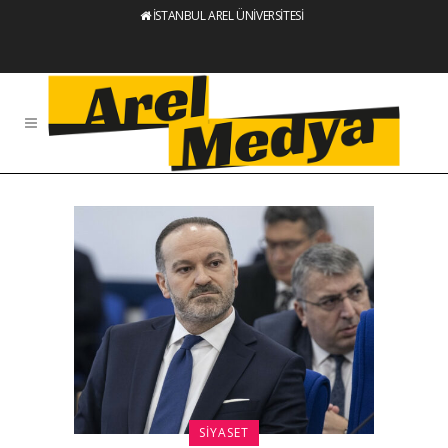
İSTANBUL AREL ÜNİVERSİTESİ
SIYASET