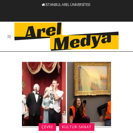
İSTANBUL AREL ÜNİVERSİTESİ
ÇEVRE
KÜLTÜR-SANAT