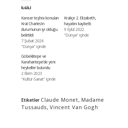
İLGILI
Kanser teşhisi konulan
Kraliçe 2. Elizabeth,
Kral Charles’in
hayatını kaybetti
durumunun iyi olduğu
9 Eylül 2022
belirtildi
"Dünya" içinde
7 Şubat 2024
"Dünya" içinde
Göbeklitepe ve
Karahantepe’de yeni
heykeller bulundu
2 Ekim 2023
"Kültür-Sanat" içinde
Claude Monet
,
Madame
Etiketler
Tussauds
,
Vincent Van Gogh