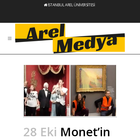
İSTANBUL AREL ÜNİVERSİTESİ
28 Eki
Monet’in