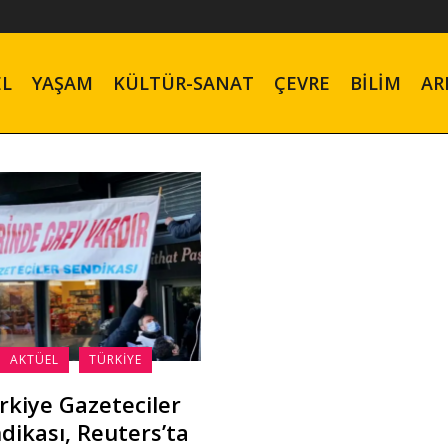
EL
YAŞAM
KÜLTÜR-SANAT
ÇEVRE
BILIM
AR
AKTÜEL
TÜRKIYE
rkiye Gazeteciler
dikası, Reuters’ta