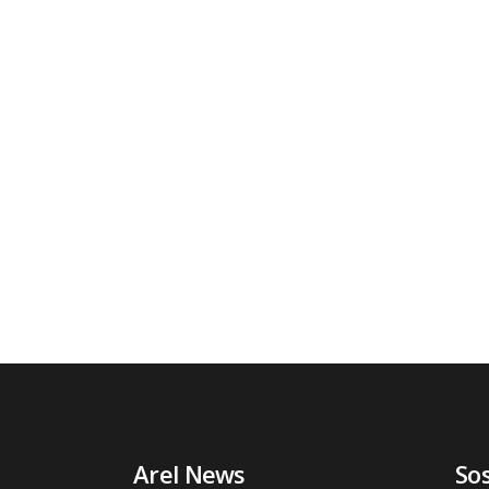
Arel News
So