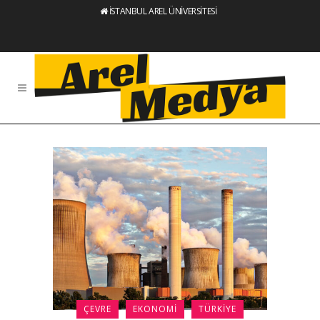
İSTANBUL AREL ÜNİVERSİTESİ
ÇEVRE
EKONOMI
TÜRKIYE