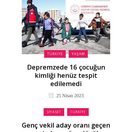
TÜRKIYE
YAŞAM
Depremzede 16 çocuğun
kimliği henüz tespit
edilemedi
25 Nisan 2023
SIYASET
TÜRKIYE
Genç vekil aday oranı geçen