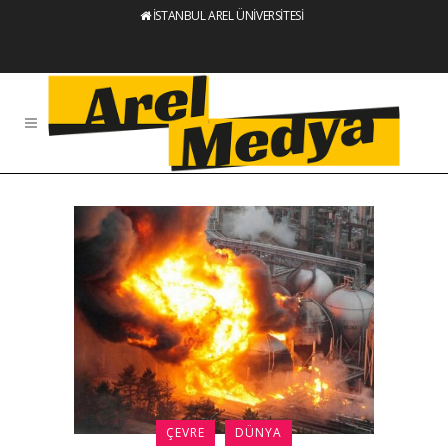
İSTANBUL AREL ÜNİVERSİTESİ
ÇEVRE
DÜNYA