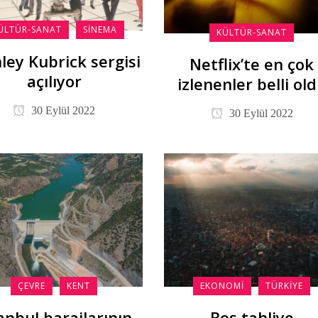
ÜLTÜR-SANAT
SINEMA
KÜLTÜR-SANAT
ley Kubrick sergisi
Netflix’te en çok
açılıyor
izlenenler belli ol
30 Eylül 2022
30 Eylül 2022
ÇEVRE
KENT
EKONOMI
TÜRKIYE
anbul barajlarının
Boş tahliye