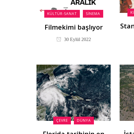
K
KÜLTÜR-SANAT
SINEMA
Stan
Filmekimi başlıyor
30 Eylül 2022
ÇEVRE
DÜNYA
Florida tarihinin en
İst