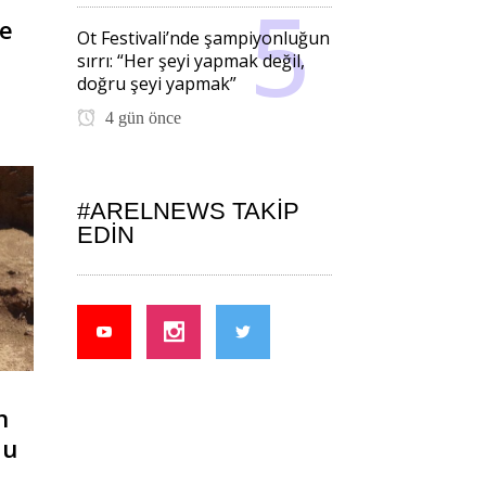
e
Ot Festivali’nde şampiyonluğun
sırrı: “Her şeyi yapmak değil,
doğru şeyi yapmak”
4 gün önce
#ARELNEWS TAKIP
EDIN
n
du