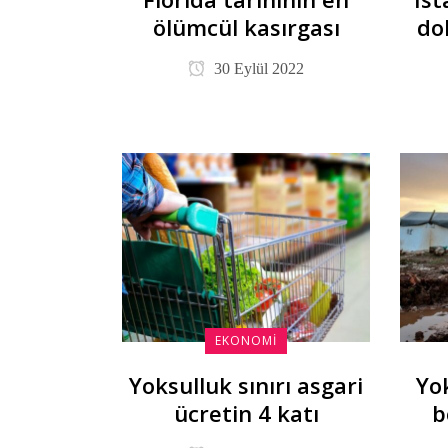
ölümcül kasırgası
do
30 Eylül 2022
EKONOMI
Yoksulluk sınırı asgari
Yo
ücretin 4 katı
b