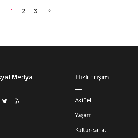
1
2
3
syal Medya
Hızlı Erişim
Aktüel
Yaşam
Kültür-Sanat