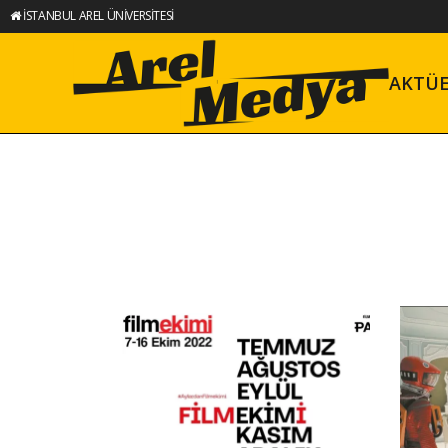
İSTANBUL AREL ÜNİVERSİTESİ
AKTÜ