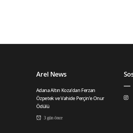
Arel News
So
Adana Altın Koza’dan Ferzan
Özpetek ve Vahide Perçin’e Onur
Ödülü
3 gün önce