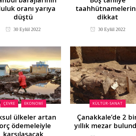
luluk oranı yarıya
taahhütnamelerin
düştü
dikkat
30 Eylül 2022
30 Eylül 2022
ÇEVRE
EKONOMI
KÜLTÜR-SANAT
ksul ülkeler artan
Çanakkale’de 2 bi
orç ödemeleiyle
yıllık mezar bulun
karşılaşacak