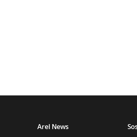
Arel News
So