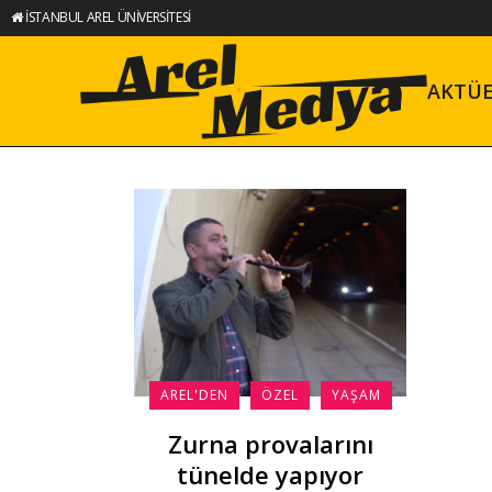
İSTANBUL AREL ÜNİVERSİTESİ
AKTÜ
AREL'DEN
ÖZEL
YAŞAM
Zurna provalarını
tünelde yapıyor