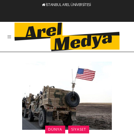
İSTANBUL AREL ÜNİVERSİTESİ
DÜNYA
SIYASET