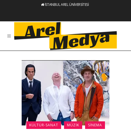
İSTANBUL AREL ÜNİVERSİTESİ
KÜLTÜR-SANAT
MÜZIK
SINEMA