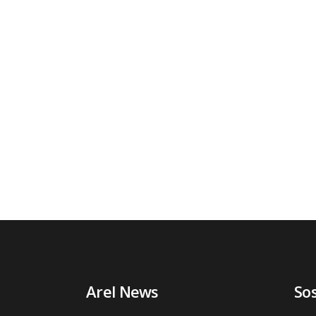
Arel News
So