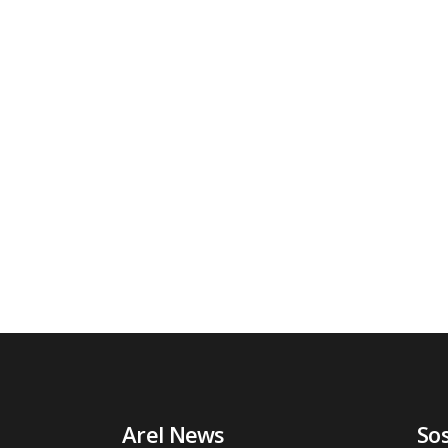
Arel News
So