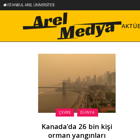
İSTANBUL AREL ÜNİVERSİTESİ
AKTÜ
ÇEVRE
DÜNYA
Kanada’da 26 bin kişi
orman yangınları