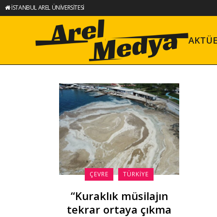
İSTANBUL AREL ÜNİVERSİTESİ
AKTÜ
ÇEVRE
TÜRKIYE
“Kuraklık müsilajın
tekrar ortaya çıkma