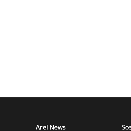
Arel News
So