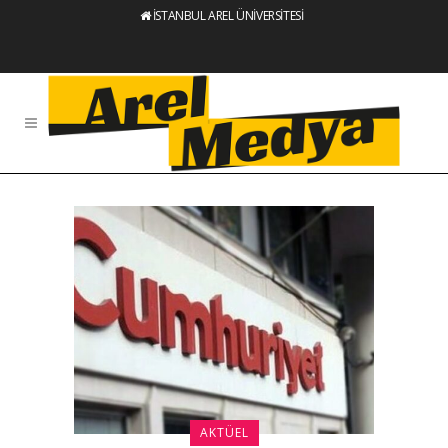
İSTANBUL AREL ÜNİVERSİTESİ
AKTÜEL