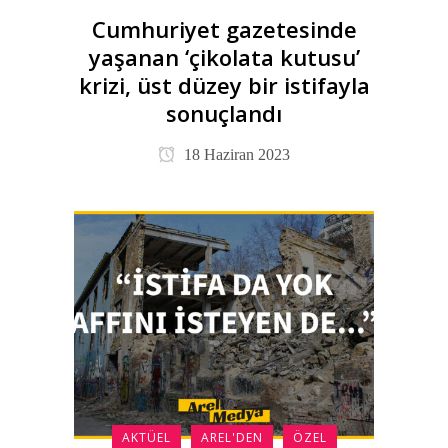
Cumhuriyet gazetesinde
yaşanan ‘çikolata kutusu’
krizi, üst düzey bir istifayla
sonuçlandı
18 Haziran 2023
AKTÜEL
AREL'DEN
ÖZEL