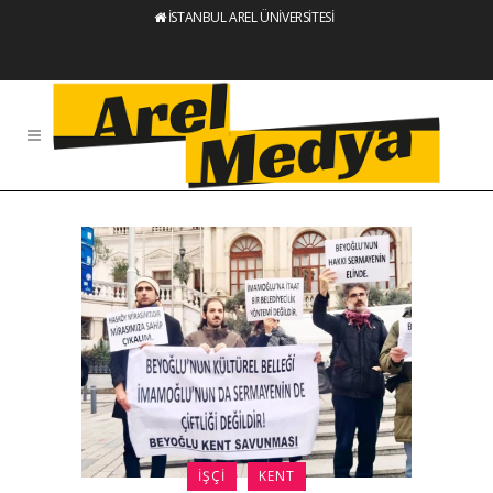
İSTANBUL AREL ÜNİVERSİTESİ
İŞÇI
KENT