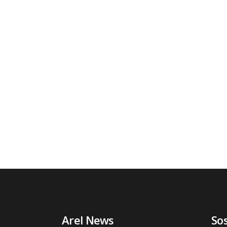
Arel News
So