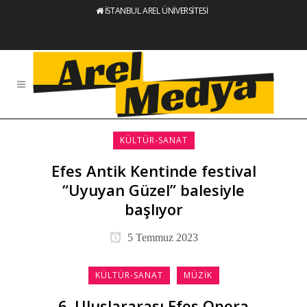
İSTANBUL AREL ÜNİVERSİTESİ
KÜLTÜR-SANAT
Efes Antik Kentinde festival
“Uyuyan Güzel” balesiyle
başlıyor
5 Temmuz 2023
KÜLTÜR-SANAT
MÜZIK
6. Uluslararası Efes Opera