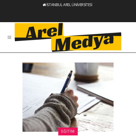
İSTANBUL AREL ÜNİVERSİTESİ
EĞITIM