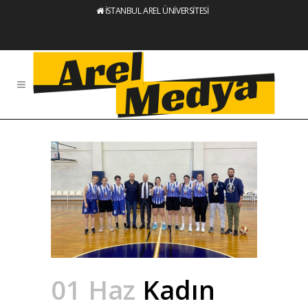
İSTANBUL AREL ÜNİVERSİTESİ
01 Haz
Kadın