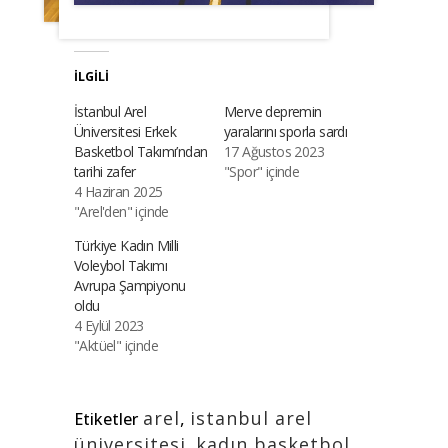
İLGILI
İstanbul Arel
Merve depremin
Üniversitesi Erkek
yaralarını sporla sardı
Basketbol Takımı’ndan
17 Ağustos 2023
tarihi zafer
"Spor" içinde
4 Haziran 2025
"Arel'den" içinde
Türkiye Kadın Milli
Voleybol Takımı
Avrupa Şampiyonu
oldu
4 Eylül 2023
"Aktüel" içinde
arel
,
istanbul arel
Etiketler
üniversitesi
,
kadın basketbol