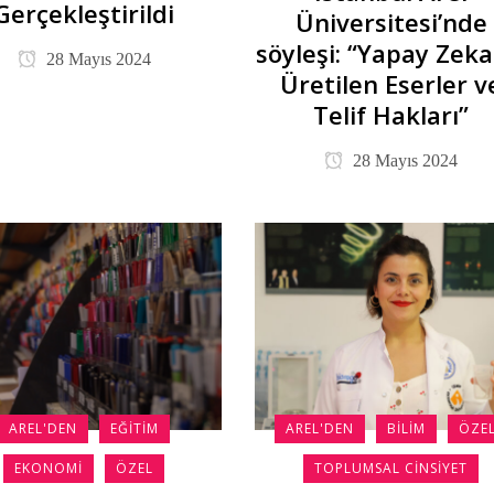
Gerçekleştirildi
Üniversitesi’nde
söyleşi: “Yapay Zeka 
28 Mayıs 2024
Üretilen Eserler v
Telif Hakları”
28 Mayıs 2024
AREL'DEN
EĞITIM
AREL'DEN
BILIM
ÖZE
EKONOMI
ÖZEL
TOPLUMSAL CINSIYET