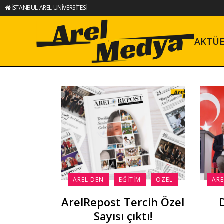
İSTANBUL AREL ÜNİVERSİTESİ
AKTÜ
AREL'DEN
EĞITIM
ÖZEL
ARE
ArelRepost Tercih Özel
Sayısı çıktı!