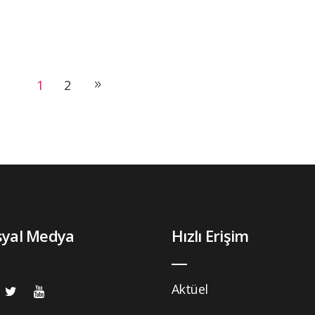
1
2
syal Medya
Hızlı Erişim
Aktüel