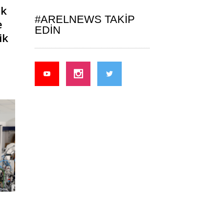
ık
#ARELNEWS TAKIP
e
EDIN
ik