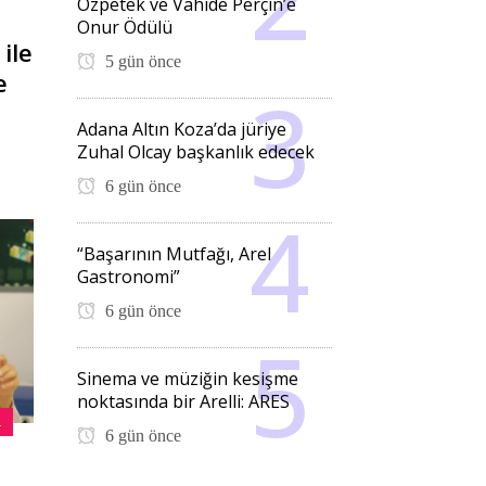
Özpetek ve Vahide Perçin’e
Onur Ödülü
ile
5 gün önce
e
Adana Altın Koza’da jüriye
Zuhal Olcay başkanlık edecek
6 gün önce
“Başarının Mutfağı, Arel
Gastronomi”
6 gün önce
Sinema ve müziğin kesişme
noktasında bir Arelli: ARES
L
6 gün önce