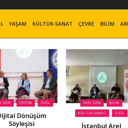
EL
YAŞAM
KÜLTÜR-SANAT
ÇEVRE
BILIM
AR
L'DEN
EĞITIM
ÖZEL
AREL'DEN
BILIM
KÜLTÜR-SANAT
ÖZEL
Dijital Dönüşüm
Söyleşisi
İstanbul Arel