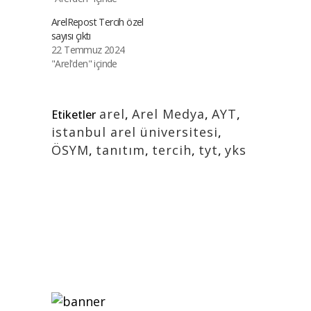
ArelRepost Tercih özel
sayısı çıktı
22 Temmuz 2024
"Arel'den" içinde
arel
,
Arel Medya
,
AYT
,
Etiketler
istanbul arel üniversitesi
,
ÖSYM
,
tanıtım
,
tercih
,
tyt
,
yks