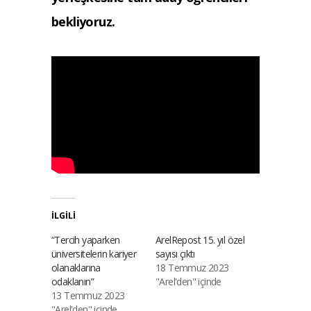
bekliyoruz.
İLGILI
“Tercih yaparken
ArelRepost 15. yıl özel
üniversitelerin kariyer
sayısı çıktı
olanaklarına
18 Temmuz 2023
odaklanın”
"Arel'den" içinde
13 Temmuz 2023
"Arel'den" içinde