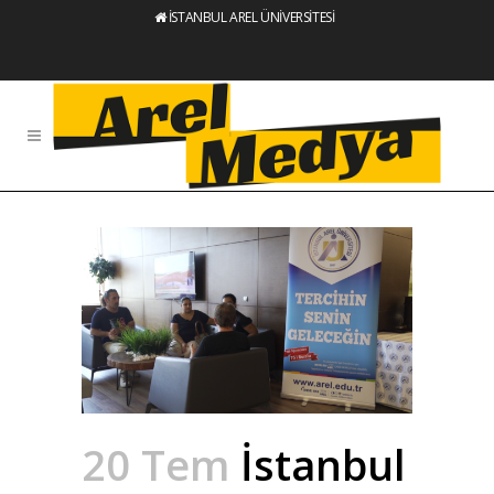
İSTANBUL AREL ÜNİVERSİTESİ
20 Tem
İstanbul