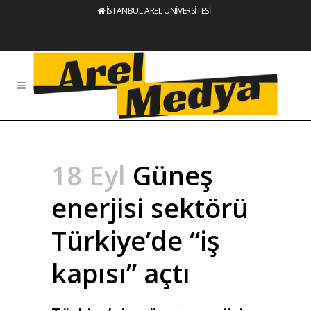
İSTANBUL AREL ÜNİVERSİTESİ
18 Eyl
Güneş
enerjisi sektörü
Türkiye’de “iş
kapısı” açtı