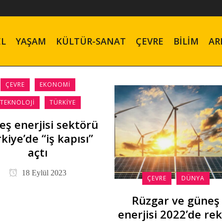
EL
YAŞAM
KÜLTÜR-SANAT
ÇEVRE
BILIM
AR
ÇEVRE
EKONOMI
TEKNOLOJI
TÜRKIYE
ş enerjisi sektörü
kiye’de “iş kapısı”
açtı
18 Eylül 2023
ÇEVRE
DÜNYA
Rüzgar ve güneş
enerjisi 2022’de re