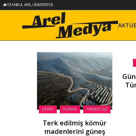
İSTANBUL AREL ÜNİVERSİTESİ
AKTÜ
Güne
Tür
ÇEVRE
DÜNYA
TEKNOLOJI
Terk edilmiş kömür
madenlerini güneş