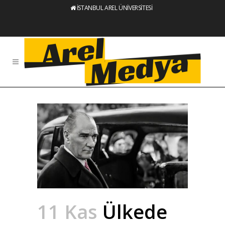
İSTANBUL AREL ÜNİVERSİTESİ
11 Kas
Ülkede