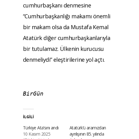
cumhurbaşkanı denmesine
“Cumhurbaşkanlığı makamı önemli
bir makam olsa da Mustafa Kemal
Atatürk diğer cumhurbaşkanlarıyla
bir tutulamaz. Ülkenin kurucusu
denmeliydi” eleştirilerine yol açtı.
BirGün
İLGILI
Türkiye Ata’sını andı
Atatürk’ü aramızdan
10 Kasım 2025
ayrılışının 85. yılında