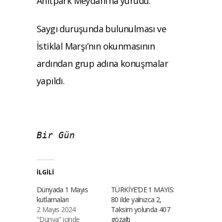
Anıtpark Meydanı’na yürüdü.
Saygı duruşunda bulunulması ve
İstiklal Marşı’nın okunmasının
ardından grup adına konuşmalar
yapıldı.
Bir Gün
İLGILI
Dünyada 1 Mayıs
TÜRKİYE’DE 1 MAYIS:
kutlamaları
80 ilde yalnızca 2,
2 Mayıs 2024
Taksim yolunda 407
"Dünya" içinde
gözaltı