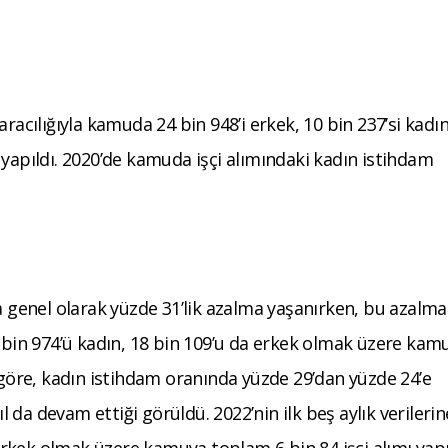
racılığıyla kamuda 24 bin 948’i erkek, 10 bin 237’si kadı
 yapıldı. 2020’de kamuda işçi alımındaki kadın istihdam
da genel olarak yüzde 31’lik azalma yaşanırken, bu azalm
5 bin 974’ü kadın, 18 bin 109’u da erkek olmak üzere kam
a göre, kadın istihdam oranında yüzde 29’dan yüzde 24’e
da devam ettiği görüldü. 2022’nin ilk beş aylık verilerin
 erkek olmak üzere kamuya toplam 6 bin 84 işçi alımı yapı