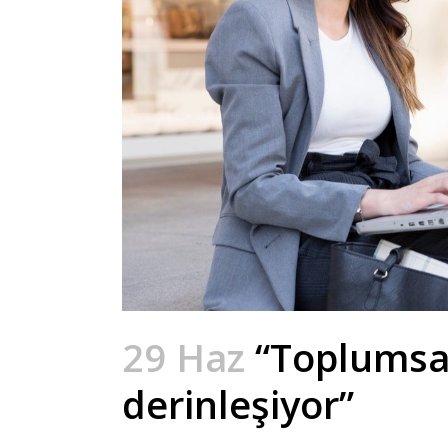
29 Haz
“Toplumsal 
derinleşiyor”