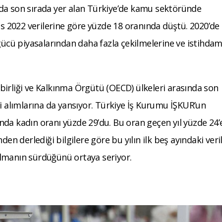
da son sırada yer alan Türkiye’de kamu sektöründe
ıs 2022 verilerine göre yüzde 18 oranında düştü. 2020’de
şgücü piyasalarından daha fazla çekilmelerine ve istihda
birliği ve Kalkınma Örgütü (OECD) ülkeleri arasında son
çi alımlarına da yansıyor. Türkiye İş Kurumu İŞKUR’un
rında kadın oranı yüzde 29’du. Bu oran geçen yıl yüzde 24’
den derlediği bilgilere göre bu yılın ilk beş ayındaki veri
lmanın sürdüğünü ortaya seriyor.