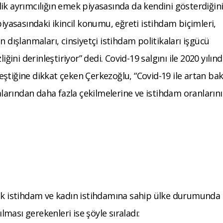
ik ayrımcılığın emek piyasasında da kendini gösterdiğin
piyasasındaki ikincil konumu, eğreti istihdam biçimleri,
n dışlanmaları, cinsiyetçi istihdam politikaları işgücü
iğini derinleştiriyor” dedi. Covid-19 salgını ile 2020 yılın
ştiğine dikkat çeken Çerkezoğlu, “Covid-19 ile artan ba
salarından daha fazla çekilmelerine ve istihdam oranların
şük istihdam ve kadın istihdamına sahip ülke durumunda
ması gerekenleri ise şöyle sıraladı: