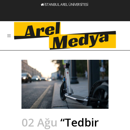
İSTANBUL AREL ÜNİVERSİTESİ
02 Ağu
“Tedbir