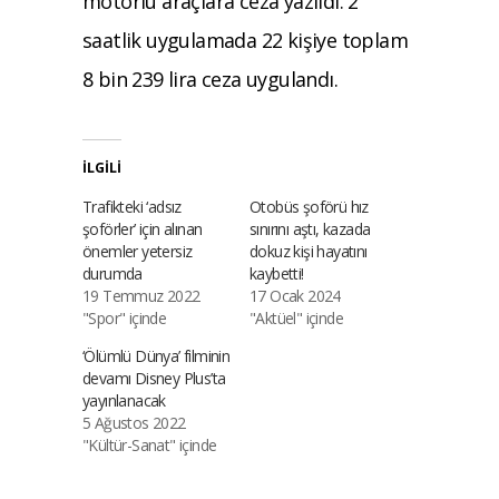
motorlu araçlara ceza yazıldı. 2
saatlik uygulamada 22 kişiye toplam
8 bin 239 lira ceza uygulandı.
İLGILI
Trafikteki ‘adsız
Otobüs şoförü hız
şoförler’ için alınan
sınırını aştı, kazada
önemler yetersiz
dokuz kişi hayatını
durumda
kaybetti!
19 Temmuz 2022
17 Ocak 2024
"Spor" içinde
"Aktüel" içinde
‘Ölümlü Dünya’ filminin
devamı Disney Plus’ta
yayınlanacak
5 Ağustos 2022
"Kültür-Sanat" içinde