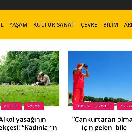
EL
YAŞAM
KÜLTÜR-SANAT
ÇEVRE
BILIM
AR
AKTÜEL
YAŞAM
TURIZM - SEYAHAT
YAŞA
Alkol yasağının
“Cankurtaran olm
ekçesi: “Kadınların
için geleni bile