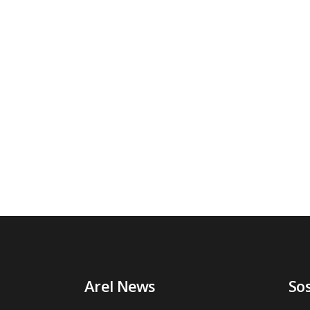
Arel News
So