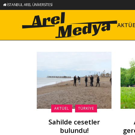
İSTANBUL AREL ÜNİVERSİTESİ
AKTÜ
AKTÜEL
TÜRKIYE
Sahilde cesetler
bulundu!
ger