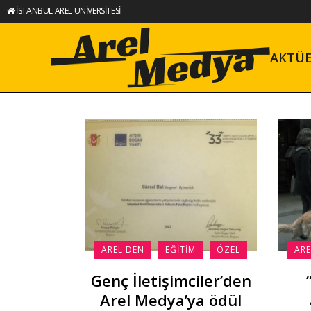
İSTANBUL AREL ÜNİVERSİTESİ
AKTÜ
AREL'DEN
EĞITIM
ÖZEL
ARE
Genç İletişimciler’den
Arel Medya’ya ödül