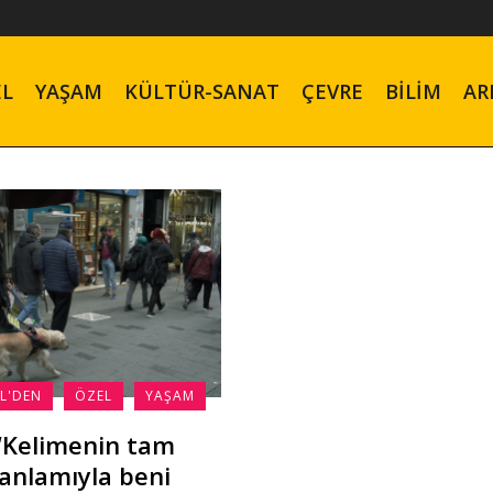
EL
YAŞAM
KÜLTÜR-SANAT
ÇEVRE
BILIM
AR
L'DEN
ÖZEL
YAŞAM
“Kelimenin tam
anlamıyla beni