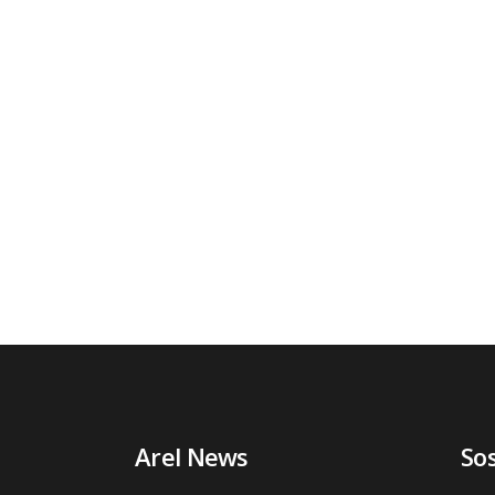
Arel News
So