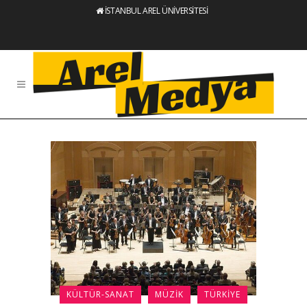
İSTANBUL AREL ÜNİVERSİTESİ
KÜLTÜR-SANAT
MÜZIK
TÜRKIYE