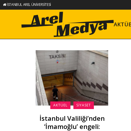
İSTANBUL AREL ÜNİVERSİTESİ
AKTÜ
AKTÜEL
SIYASET
İstanbul Valiliği’nden
‘İmamoğlu’ engeli: