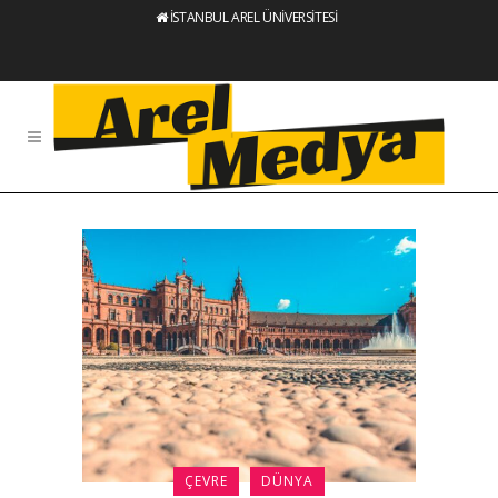
İSTANBUL AREL ÜNİVERSİTESİ
ÇEVRE
DÜNYA