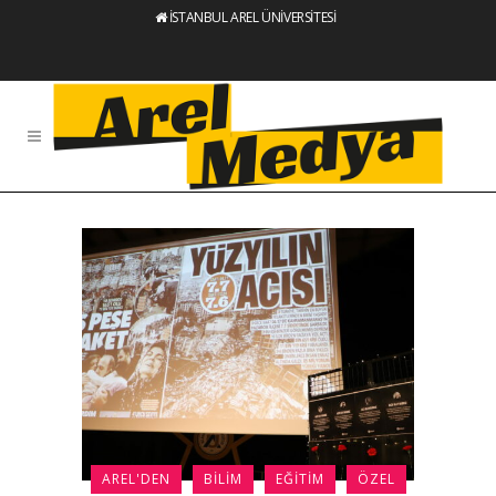
İSTANBUL AREL ÜNİVERSİTESİ
AREL'DEN
BILIM
EĞITIM
ÖZEL