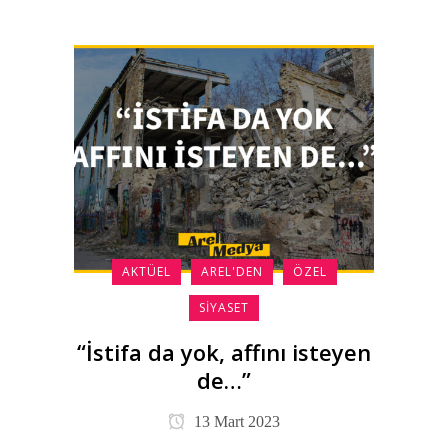
AKTÜEL
AREL'DEN
ÖZEL
SIYASET
“İstifa da yok, affını isteyen
de…”
13 Mart 2023