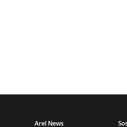
Arel News
So