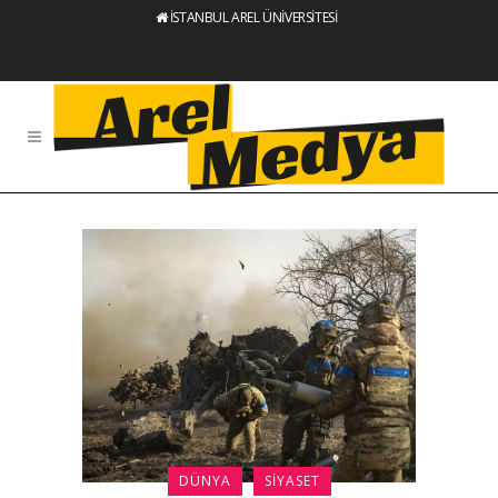
İSTANBUL AREL ÜNİVERSİTESİ
DÜNYA
SIYASET