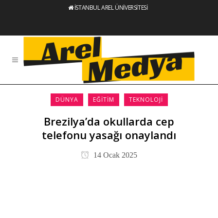
İSTANBUL AREL ÜNİVERSİTESİ
DÜNYA
EĞITIM
TEKNOLOJI
Brezilya’da okullarda cep
telefonu yasağı onaylandı
14 Ocak 2025