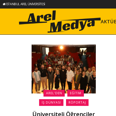
İSTANBUL AREL ÜNİVERSİTESİ
AKTÜ
AREL'DEN
EĞITIM
İŞ DÜNYASI
RÖPORTAJ
Üniversiteli Öğrenciler