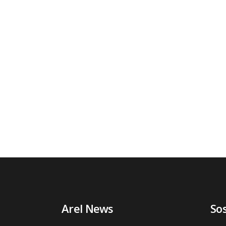
Arel News
So