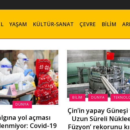
EL
YAŞAM
KÜLTÜR-SANAT
ÇEVRE
BILIM
AR
BILIM
DÜNYA
TEKNOLO
DÜNYA
Çin’in yapay Güneşi 
algına yol açması
Uzun Süreli Nükle
lenmiyor: Covid-19
Füzyon’ rekorunu kı