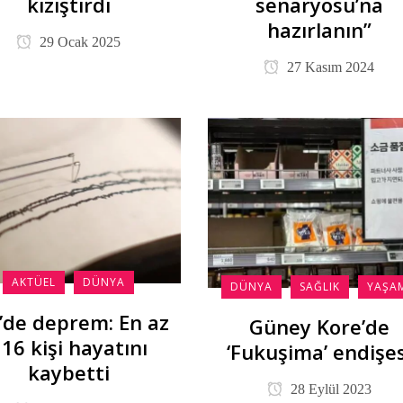
kızıştırdı
senaryosu’na
hazırlanın”
29 Ocak 2025
27 Kasım 2024
AKTÜEL
DÜNYA
DÜNYA
SAĞLIK
YAŞA
’de deprem: En az
Güney Kore’de
16 kişi hayatını
‘Fukuşima’ endişes
kaybetti
28 Eylül 2023