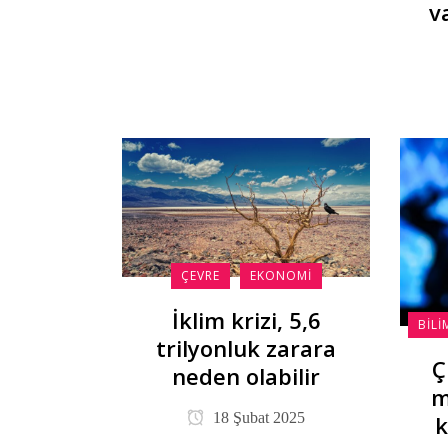
v
ÇEVRE
EKONOMI
İklim krizi, 5,6
BILI
trilyonluk zarara
Ç
neden olabilir
m
18 Şubat 2025
k