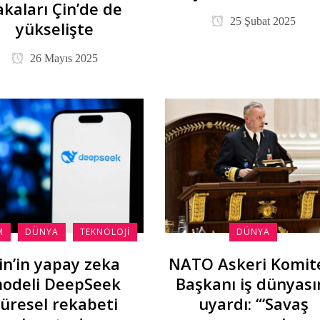
akaları Çin’de de
25 Şubat 2025
yükselişte
26 Mayıs 2025
M
DÜNYA
TEKNOLOJI
DÜNYA
in’in yapay zeka
NATO Askeri Komit
odeli DeepSeek
Başkanı iş dünyası
üresel rekabeti
uyardı: “‘Savaş