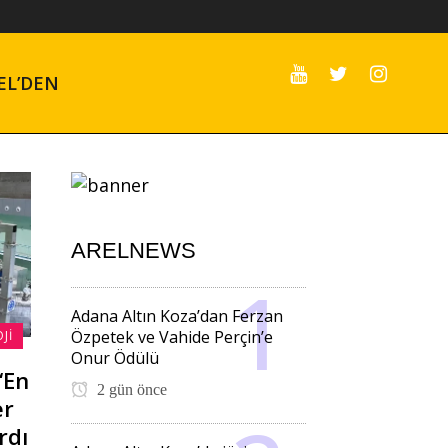
EL’DEN
ARELNEWS
Adana Altın Koza’dan Ferzan
Özpetek ve Vahide Perçin’e
JI
Onur Ödülü
‘En
2 gün önce
er
rdı