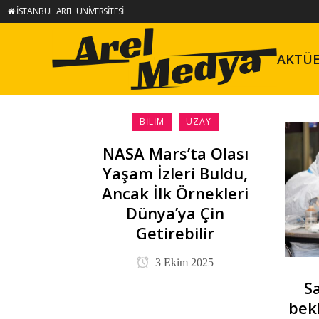
İSTANBUL AREL ÜNİVERSİTESİ
AKTÜ
BILIM
UZAY
NASA Mars’ta Olası
Yaşam İzleri Buldu,
Ancak İlk Örnekleri
Dünya’ya Çin
Getirebilir
3 Ekim 2025
S
bek