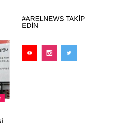
#ARELNEWS TAKIP
EDIN
M
i