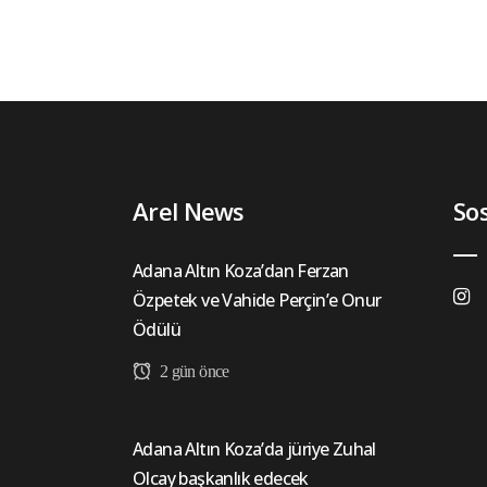
Arel News
So
Adana Altın Koza’dan Ferzan
Özpetek ve Vahide Perçin’e Onur
Ödülü
2 gün önce
Adana Altın Koza’da jüriye Zuhal
Olcay başkanlık edecek