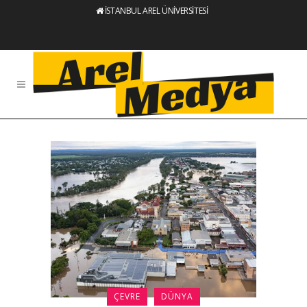
İSTANBUL AREL ÜNİVERSİTESİ
ÇEVRE
DÜNYA