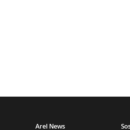
Arel News
So