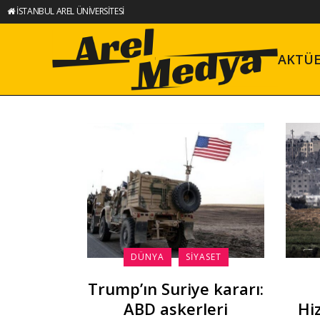
İSTANBUL AREL ÜNİVERSİTESİ
AKTÜ
DÜNYA
SIYASET
Trump’ın Suriye kararı:
ABD askerleri
Hi