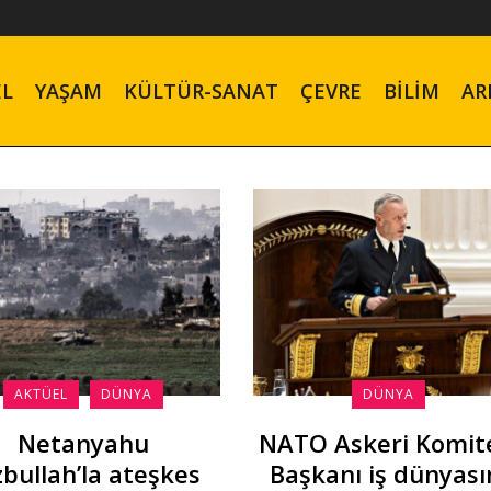
EL
YAŞAM
KÜLTÜR-SANAT
ÇEVRE
BILIM
AR
AKTÜEL
DÜNYA
DÜNYA
Netanyahu
NATO Askeri Komit
zbullah’la ateşkes
Başkanı iş dünyası