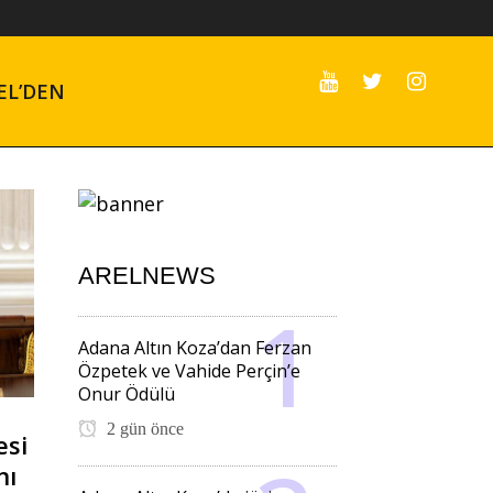
EL’DEN
ARELNEWS
Adana Altın Koza’dan Ferzan
Özpetek ve Vahide Perçin’e
Onur Ödülü
2 gün önce
esi
nı