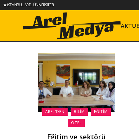
İSTANBUL AREL ÜNİVERSİTESİ
AKTÜ
AREL'DEN
BILIM
EĞITIM
ÖZEL
Eğitim ve sektörü