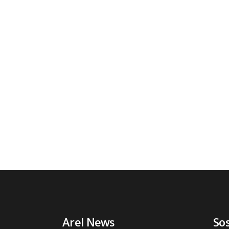
Arel News
So