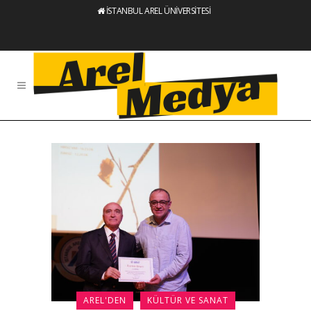
İSTANBUL AREL ÜNİVERSİTESİ
AREL'DEN
KÜLTÜR VE SANAT