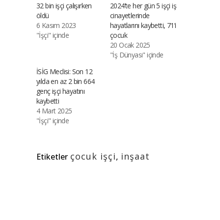
32 bin işçi çalışırken
2024’te her gün 5 işçi iş
öldü
cinayetlerinde
6 Kasım 2023
hayatlarını kaybetti, 71’i
"İşçi" içinde
çocuk
20 Ocak 2025
"İş Dünyası" içinde
İSİG Meclisi: Son 12
yılda en az 2 bin 664
genç işçi hayatını
kaybetti
4 Mart 2025
"İşçi" içinde
çocuk işçi
,
inşaat
Etiketler