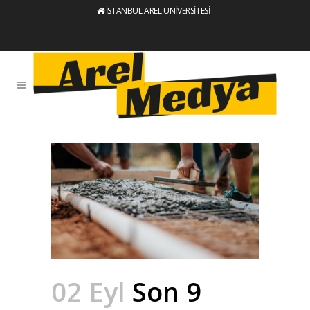
İSTANBUL AREL ÜNİVERSİTESİ
02 Eyl
Son 9